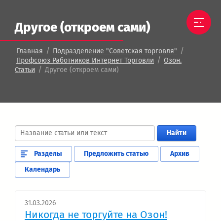
Другое (откроем сами)
/
/
Главная
Подразделение "Советская торговля"
/
Профсоюз Работников Интернет Торговли
Озон.
/
Статьи
Другое (откроем сами)
Найти
Разделы
Предложить статью
Архив
Календарь
31.03.2026
Никогда не торгуйте на Озон!