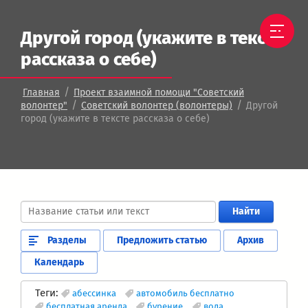
Другой город (укажите в тексте
рассказа о себе)
/
Главная
Проект взаимной помощи "Советский
/
/
волонтер"
Советский волонтер (волонтеры)
Другой
город (укажите в тексте рассказа о себе)
Найти
Разделы
Предложить статью
Архив
Календарь
Теги:
абессинка
автомобиль бесплатно
бесплатная аренда
бурение
вода