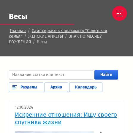
Весы
/
Главная
Сайт серьезных знакомств "Советская
/
/
семья"
ЖЕНСКИЕ АНКЕТЫ
ЗНАК ПО МЕСЯЦУ
/
РОЖДЕНИЯ
Весы
Найти
Разделы
Архив
Календарь
12.10.2024
Искренние отношения: Ищу своего
спутника жизни